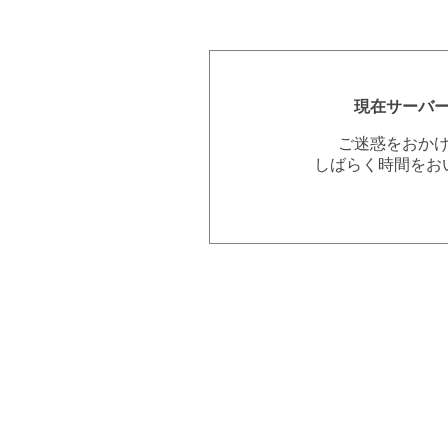
現在サーバ
ご迷惑をおか
しばらく時間をお