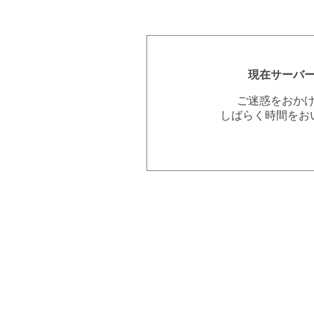
現在サーバ
ご迷惑をおか
しばらく時間をお