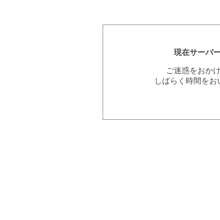
現在サーバ
ご迷惑をおか
しばらく時間をお