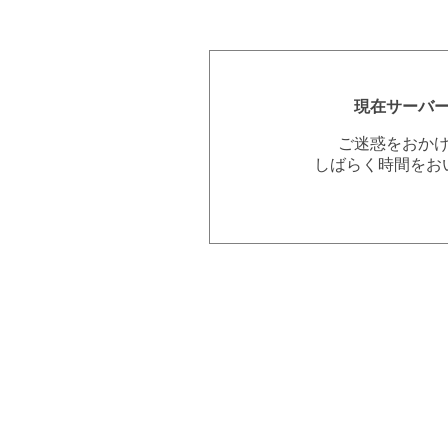
現在サーバ
ご迷惑をおか
しばらく時間をお