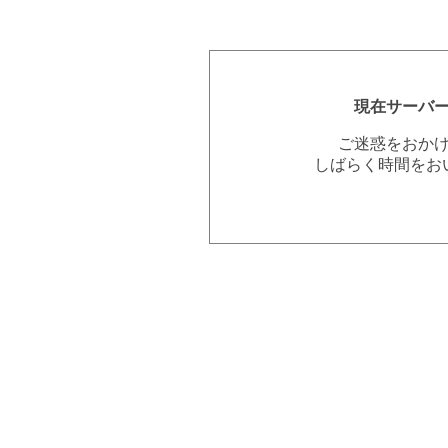
現在サーバ
ご迷惑をおか
しばらく時間をお