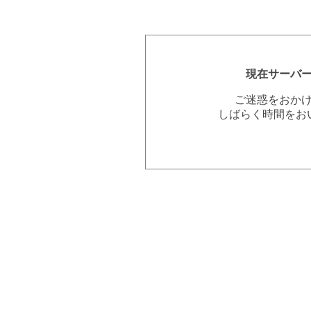
現在サーバ
ご迷惑をおか
しばらく時間をお