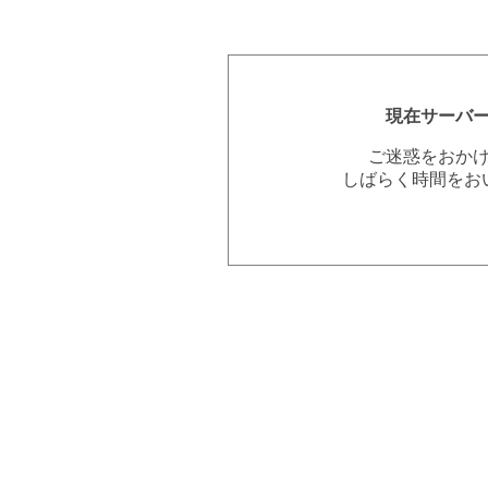
現在サーバ
ご迷惑をおか
しばらく時間をお