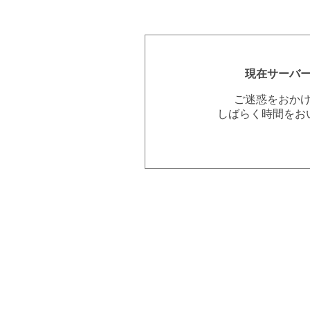
現在サーバ
ご迷惑をおか
しばらく時間をお