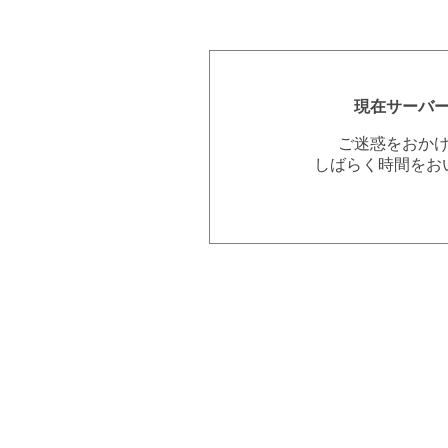
現在サーバ
ご迷惑をおか
しばらく時間をお