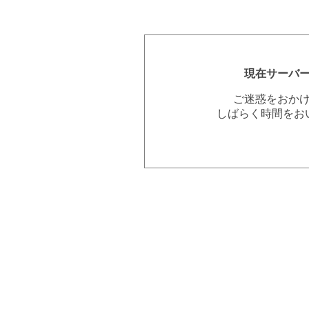
現在サーバ
ご迷惑をおか
しばらく時間をお