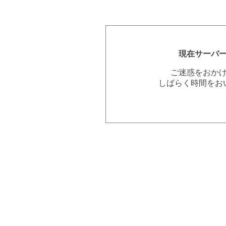
現在サーバ
ご迷惑をおか
しばらく時間をお