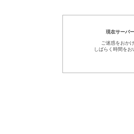
現在サーバ
ご迷惑をおか
しばらく時間をお