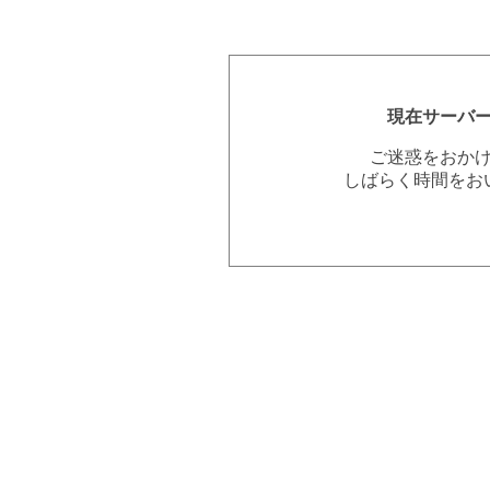
現在サーバ
ご迷惑をおか
しばらく時間をお