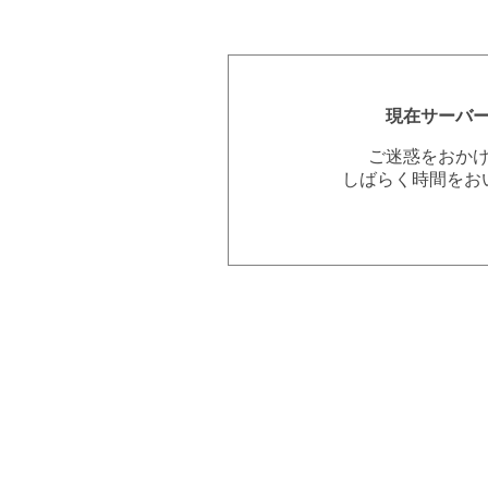
現在サーバ
ご迷惑をおか
しばらく時間をお