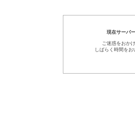
現在サーバ
ご迷惑をおか
しばらく時間をお