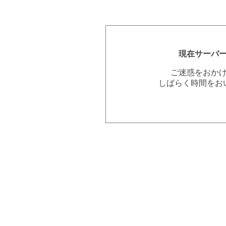
現在サーバ
ご迷惑をおか
しばらく時間をお