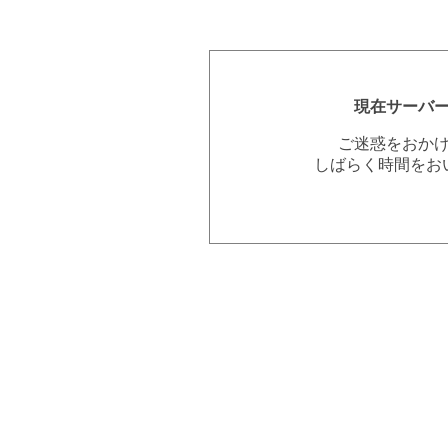
現在サーバ
ご迷惑をおか
しばらく時間をお