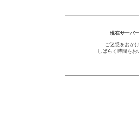
現在サーバ
ご迷惑をおか
しばらく時間をお