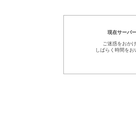
現在サーバ
ご迷惑をおか
しばらく時間をお