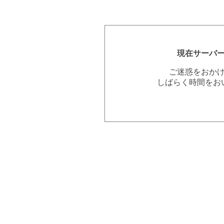
現在サーバ
ご迷惑をおか
しばらく時間をお