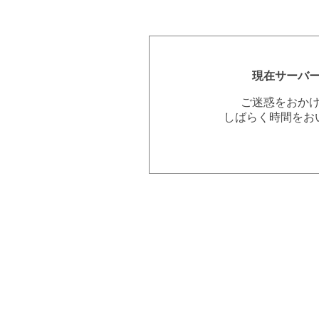
現在サーバ
ご迷惑をおか
しばらく時間をお