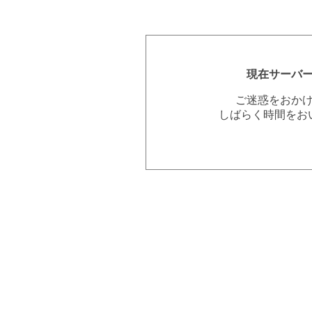
現在サーバ
ご迷惑をおか
しばらく時間をお