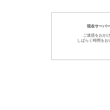
現在サーバ
ご迷惑をおか
しばらく時間をお