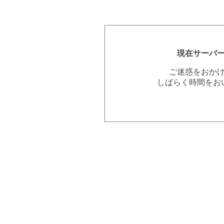
現在サーバ
ご迷惑をおか
しばらく時間をお