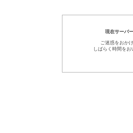
現在サーバ
ご迷惑をおか
しばらく時間をお