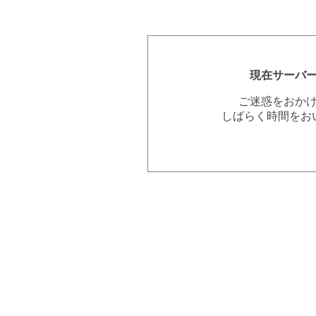
現在サーバ
ご迷惑をおか
しばらく時間をお