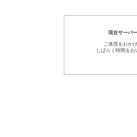
現在サーバ
ご迷惑をおか
しばらく時間をお