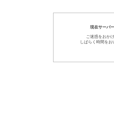
現在サーバ
ご迷惑をおか
しばらく時間をお