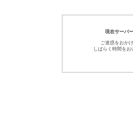
現在サーバ
ご迷惑をおか
しばらく時間をお