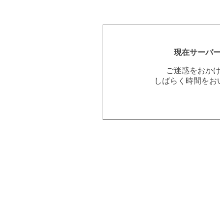
現在サーバ
ご迷惑をおか
しばらく時間をお