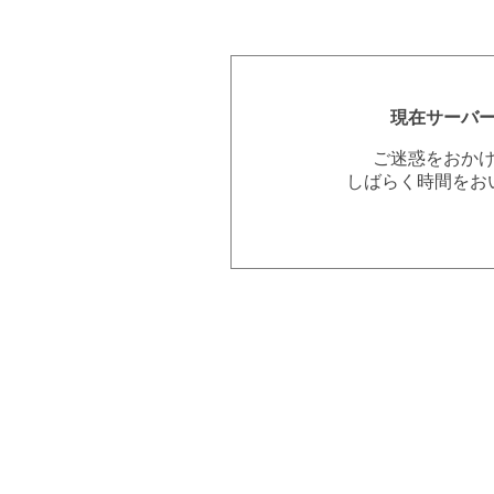
現在サーバ
ご迷惑をおか
しばらく時間をお