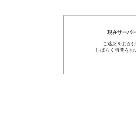
現在サーバ
ご迷惑をおか
しばらく時間をお