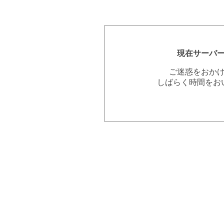
現在サーバ
ご迷惑をおか
しばらく時間をお