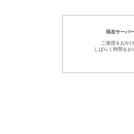
現在サーバ
ご迷惑をおか
しばらく時間をお