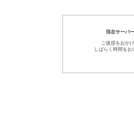
現在サーバ
ご迷惑をおか
しばらく時間をお