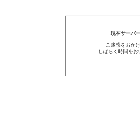
現在サーバ
ご迷惑をおか
しばらく時間をお