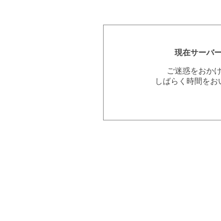
現在サーバ
ご迷惑をおか
しばらく時間をお