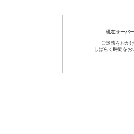
現在サーバ
ご迷惑をおか
しばらく時間をお