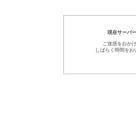
現在サーバ
ご迷惑をおか
しばらく時間をお