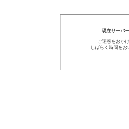
現在サーバ
ご迷惑をおか
しばらく時間をお