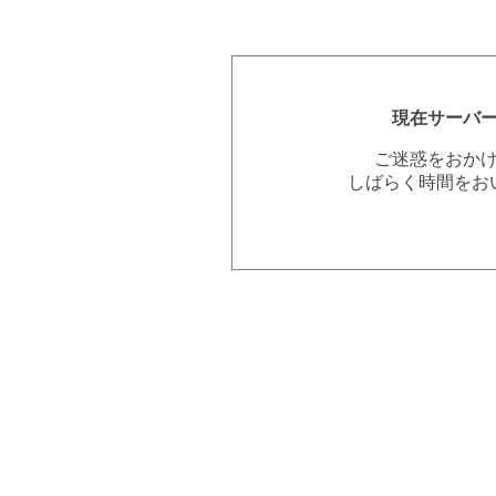
現在サーバ
ご迷惑をおか
しばらく時間をお