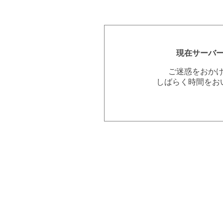
現在サーバ
ご迷惑をおか
しばらく時間をお