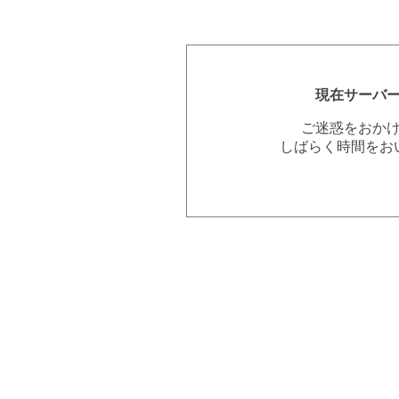
現在サーバ
ご迷惑をおか
しばらく時間をお