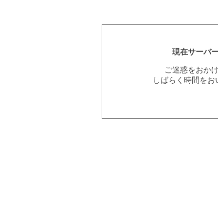
現在サーバ
ご迷惑をおか
しばらく時間をお