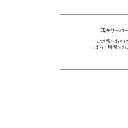
現在サーバ
ご迷惑をおか
しばらく時間をお