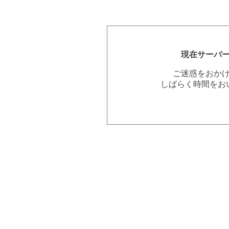
現在サーバ
ご迷惑をおか
しばらく時間をお