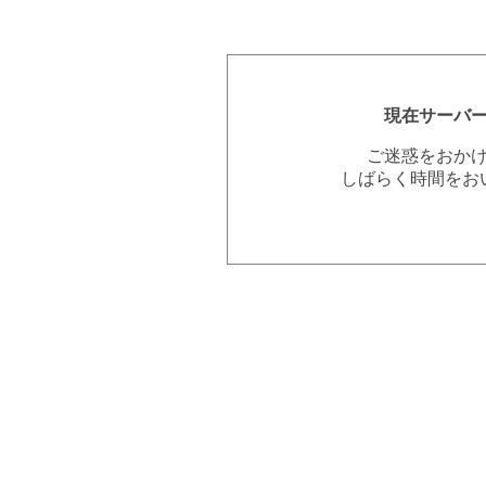
現在サーバ
ご迷惑をおか
しばらく時間をお