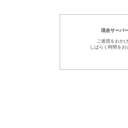
現在サーバ
ご迷惑をおか
しばらく時間をお