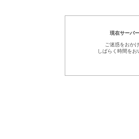
現在サーバ
ご迷惑をおか
しばらく時間をお