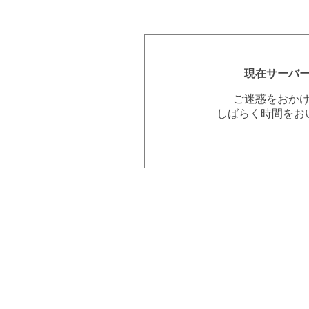
現在サーバ
ご迷惑をおか
しばらく時間をお